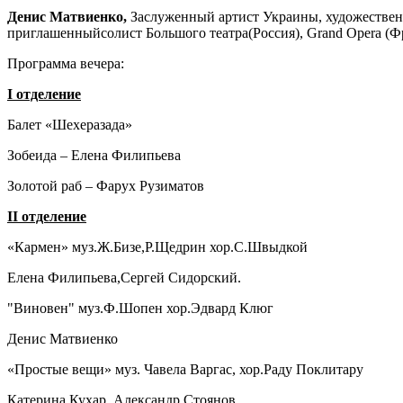
Денис Матвиенко,
Заслуженный артист Украины, художествен
приглашенныйсолист Большого театра(Россия), Grand Opera (Фран
Программа вечера:
I отделение
Балет «Шехеразада»
Зобеида – Елена Филипьева
Золотой раб – Фарух Рузиматов
II отделение
«Кармен» муз.Ж.Бизе,Р.Щедрин хор.С.Швыдкой
Елена Филипьева,Сергей Сидорский.
"Виновен" муз.Ф.Шопен хор.Эдвард Клюг
Денис Матвиенко
«Простые вещи» муз. Чавела Варгас, хор.Раду Поклитару
Катерина Кухар, Александр Стоянов