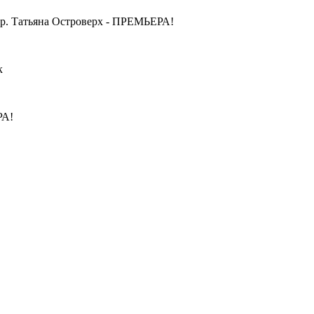
ор. Татьяна Островерх - ПРЕМЬЕРА!
к
РА!