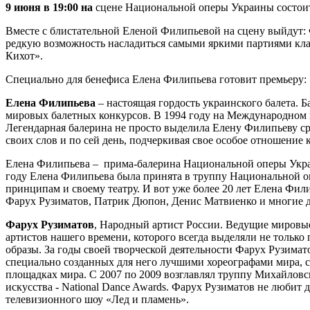
9 июня в 19:00 на
сцене Национальной оперы Украины состои
Вместе с блистательной Еленой Филипьевой на сцену выйдут:
редкую возможность насладиться самыми яркими партиями кла
Кихот».
Специально для бенефиса Елена Филипьева готовит премьеру:
Елена Филипьева
– настоящая гордость украинского балета. 
мировых балетных конкурсов. В 1994 году на Международном к
Легендарная балерина не просто выделила Елену Филипьеву сре
своих слов и по сей день, подчеркивая свое особое отношение
Елена Филипьева – прима-балерина Национальной оперы Укра
году Елена Филипьева была принята в труппу Национальной оп
принципам и своему театру. И вот уже более 20 лет Елена Фи
Фарух Рузиматов, Патрик Дюпон, Денис Матвиенко и многие д
Фарух Рузиматов
, Народный артист России. Ведущие миров
артистов нашего времени, которого всегда выделяли не только
образы. За годы своей творческой деятельности Фарух Рузимат
специально созданных для него лучшими хореографами мира, с
площадках мира. С 2007 по 2009 возглавлял труппу Михайловс
искусства - National Dance Awards. Фарух Рузиматов не любит
телевизионного шоу «Лед и пламень».