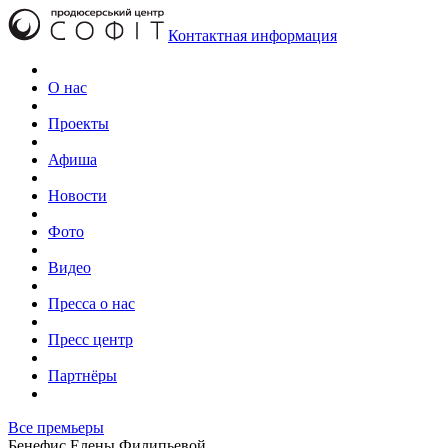
Перейти к основному содержанию
Контактная информация
О нас
Проекты
Афиша
Новости
Фото
Видео
Пресса о нас
Пресс центр
Партнёры
Все премьеры
Бенефис Елены Филипьевой