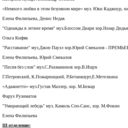
«Немного любви в этом безумном мире» муз. Юки Каджиур, х
Елена Филипьева, Денис Недак
"Однажды в летнее время" муз.Блоссом Диари хор.Назар Диды
Ольга Кифяк
"Расставание" муз.Джон Пауэл хор.Юрий Смекалов - ПРЕМЬЕ
Елена Филипьева, Юрий Смекалов
"Песня без слов" муз.С.Рахманинов хор.В.Ищук
Г.Петровский, К.Пожарницкий, Р.Бетанкоурт,Е.Метелкина
«Адажиетто» муз.Густав Маллер, хор. М.Бежар
Фарух Рузиматов
"Умирающий лебедь" муз. Камиль Сен-Санс, хор. М.Фокин
Елена Филипьева
III отделение: