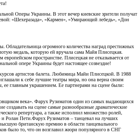
та!
льной Оперы Украины. В этот вечер киевские зрители получат
евой: «Шехеразада», «Кармен», «Умирающий лебедь», «Дон
ины. Обладательница огромного количества наград престижных
отую медаль, которую ей вручала сама Майя Плисецкая.
м европейском пространстве. Плисецкая не отказывается от
нальной опере Украины будет настоящее созвездие!
урсов артистов балета. Любимица Майи Плисецкой. В 1988
глашали к себе лучшие театры мира, но она верна своим
, ее главным украшением. Ее партнерами на сцене были:
овщиком века». Фарух Рузиматов один из самых выдающихся
ие создавать на сцене самые разнообразные драматические
ческого репертуара, а также исполнил множество ролей,
 и Ролан Пети.Фарух Рузиматов – танцевал на лучших
а высшую британскую премию в области танцевального
иков было то, что он возглавил жюри популярного в СНГ