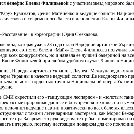
тся
бенефис Елены Филипьевой
с участием звезд мирового бале
 Фарух Рузиматов, Денис Матвиенко и ведущие солисты Национа
ссического и современного балета в исполнении Елены Филипь
 «Расставание» в хореографии Юрия Смекалова.
Балерина, которая уже в 23 года стала Народной артисткой Укра
онкурсе артистов балета «Майя» Елена Филипьева получила зол
ди всех конкурсантов, но и назвала ее лучшей балериной на все
 к Елене Филипьевой при любом удобном случае. 9 июня в Нацио
ины, Народная артистка Украины, Лауреат Международных конк
еры Украины в качестве ведущей солистки.Ее неоднократно при
липьева остается гордостью труппы Национальной оперы Украины
ругие.
ые СМИ окрестили его «танцующим леопардом» и «золотым танц
 прекрасные природные данные и безупречная техника, но и умен
ов исполнил ведущие партии практически во всех балетах класси
отрудничал с такими легендарними мастерами, как Морис Бежар
кого театра.За время его руководства театр был номинирован н
 давать интервью, поэтому настоящим подарком для его поклонн