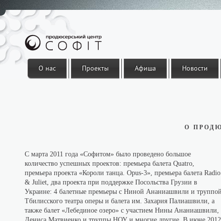
Перейти к основному содержанию
О нас
Проекты
Афиша
Новости
Партнёры
Мировая премьера балета THE GREAT G
О ПРОД
С марта 2011 года «Софитом» было проведено большое
количество успешных проектов: премьера балета Quatro,
премьера проекта «Короли танца. Opus-3», премьера балета Radio
& Juliet, два проекта при поддержке Посольства Грузии в
Украине: 4 балетные премьеры с Ниной Ананиашвили и труппо
Тбилисского театра оперы и балета им. Захария Палиашвили, а
также балет «Лебединое озеро» с участием Нины Ананиашвили,
Дениса Матвиенко и труппы НОУ и многие другие. В июне 2012